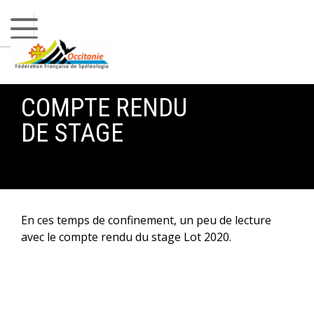
Projets scolaires
POK – Signaler des pollutions karstiques
Sentiers karstiques
Maquette du karst
COMPTE RENDU
DE STAGE
PUBLICATIONS
Spélé Oc
PRATIQUER
Les clubs en Occitanie
En ces temps de confinement, un peu de lecture
avec le compte rendu du stage Lot 2020.
Les stages
Pratiquer pour la première fois
PRATIQUE RESPONSABLE