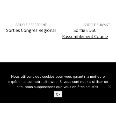
ARTICLE PRÉCÉDENT
ARTICLE SUIVANT
Sorties Congrès Régional
Sortie EDSC
Rassemblement Coume
Mentions légales
Nous utilisons des cookies pour vous garantir la meilleure
expérience sur notre site web. Si vous continuez à utiliser ce
Un site Fairweb Factory
site, nous supposerons que vous en êtes satisfait.
Ok
CDSC 65 Hautes-Pyrénées© 2026 - Tous droits réservés