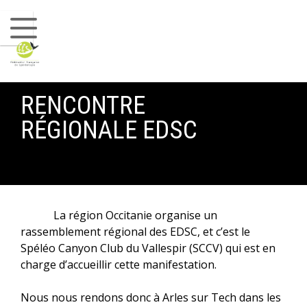
Commission Canyon
Commission SSF
Commission Scientifique
RENCONTRE
Commission Base de données/Karsteau
RÉGIONALE EDSC
Commission Environnement et Biblio
Commission Communication
LES CLUBS
La région Occitanie organise un
rassemblement régional des EDSC, et c’est le
CONTACTS
Spéléo Canyon Club du Vallespir (SCCV) qui est en
charge d’accueillir cette manifestation.
Nous nous rendons donc à Arles sur Tech dans les