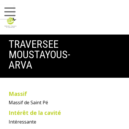
Commission Canyon
Commission SSF
Commission Scientifique
TRAVERSEE
Commission Base de données/Karsteau
MOUSTAYOUS-
Commission Environnement et Biblio
ARVA
Commission Communication
LES CLUBS
Massif
CONTACTS
Massif de Saint Pé
Intérêt de la cavité
Intéressante