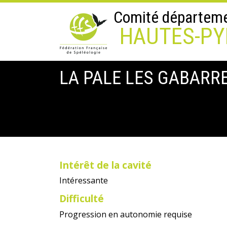
Comité départemen
HAUTES-PY
LA PALE LES GABARR
Intérêt de la cavité
Intéressante
Difficulté
Progression en autonomie requise