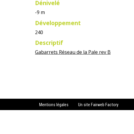
Dénivelé
-9 m
Développement
240
Descriptif
Gabarrets Réseau de la Pale rev B
Mentions légales
Un site Fairweb Factory