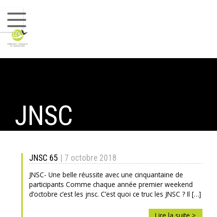
Commission Canyon
Commission SSF
Commission Scientifique
Commission Base de données/Karsteau
Commission Environnement et Biblio
JNSC
Commission Communication
LES CLUBS
JNSC 65
| 7 octobre 2018
CONTACTS
JNSC- Une belle réussite avec une cinquantaine de
participants Comme chaque année premier weekend
d’octobre c’est les jnsc. C’est quoi ce truc les JNSC ? Il […]
Lire la suite >